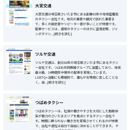
大宮交通
大宮交通は埼玉県さいたま市にある創業65年の地域密着型
のタクシー会社です。地元の乗客や観光で訪れた乗客ま
で、多くの固定客やリピーター客が多いことが特徴です。
配車サービスは、通常のタクシーのほかに空港定額、ジャ
ンボタクシ...[続きを読む]
ツルヤ交通
ツルヤ交通は、創立60年の埼玉県さいたま市にあるタクシ
ー会社です。つばめ共同無線グループに加盟しており、地域
最大級、24時間年中無休の配車を実現しています。
LGBTQ+活動にも積極的で、誰もが劣等感に苦しむことな
く、自...[続きを読む]
つばめタクシー
つばめタクシーは、社員の働きやすさを大切にした勤務体
系が魅力のさいたまエリアを拠点とするタクシー会社で
す。時間に縛られない働き方を実現させてくれるのが特徴
で、出社や退社は自分で自由に決めることができます。 チ