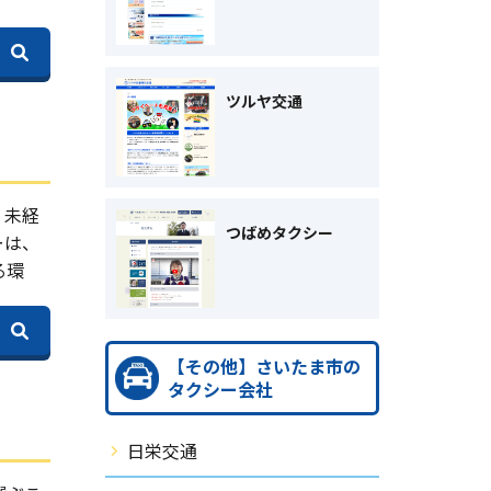
ツルヤ交通
。未経
つばめタクシー
ーは、
る環
【その他】さいたま市の
タクシー会社
日栄交通