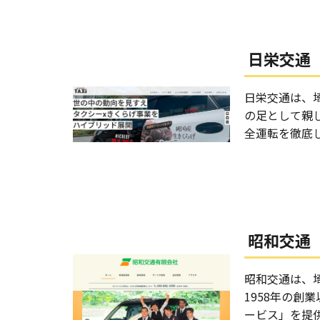
日栄交通
日栄交通は、
の足として親
全運転を徹底
昭和交通
昭和交通は、
1958年の創
ービス」を提