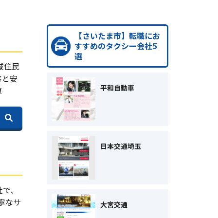
【さいたま市】転職にお
すすめのタクシー会社5
選
域住民
客と安
平和自動車
車
日本交通埼玉
社で、
寧なサ
大宮交通