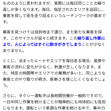
もののように思われますが、実際には毎日同じことの繰り
返しが多くなります。毎日、指定されたエリアを巡回し、
乗客を探して街を走り回るというルーチンワークが基本で
す。
乗客を見つけては目的地まで運び、また新たな乗客を探
す、このサイクルが延々と続きます。この
繰り返し作業に
より、人によってはすぐに飽きがきてしまう
ことが少なく
ありません。
とくに、決まったルートやエリアを毎日走る場合、風景や
乗客の流れに変化が少なく、刺激が乏しくなります。ま
た、特定の時間帯やエリアでの業務が多いと、同じような
乗客とのやり取りが続き、新鮮さを感じにくくなるでしょ
う。
さらに、タクシー運転手は長時間労働が一般的ですので、
一日中同じ作業を続けることが精神的にも肉体的にも負担
になります。運転という単調な作業を続ける中で、集中力