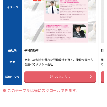
イメージ
会社名
平和自動車
日本
充実した制度と優れた労働環境を整え、柔軟な働き方
業界
特徴
を選べるタクシー会社
り確
詳しくはこちら
詳細リンク