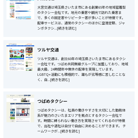
大宮交通は埼玉県さいたま市にある創業65年の地域密着型
のタクシー会社です。地元の乗客や観光で訪れた乗客ま
で、多くの固定客やリピーター客が多いことが特徴です。
配車サービスは、通常のタクシーのほかに空港定額、ジャ
ンボタクシ...[続きを読む]
ツルヤ交通
ツルヤ交通は、創立60年の埼玉県さいたま市にあるタクシ
ー会社です。つばめ共同無線グループに加盟しており、地域
最大級、24時間年中無休の配車を実現しています。
LGBTQ+活動にも積極的で、誰もが劣等感に苦しむことな
く、自...[続きを読む]
つばめタクシー
つばめタクシーは、社員の働きやすさを大切にした勤務体
系が魅力のさいたまエリアを拠点とするタクシー会社で
す。時間に縛られない働き方を実現させてくれるのが特徴
で、出社や退社は自分で自由に決めることができます。 チ
ームワークが...[続きを読む]